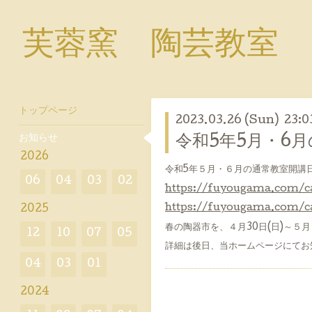
芙蓉窯 陶芸教室
トップページ
2023.03.26 (Sun) 23:0
お知らせ
令和5年5月・6
2026
令和5年５月・６月の通常教室開講
06
04
03
02
https://fuyougama.com/c
2025
https://fuyougama.com/c
春の陶器市を、４月30日(日)～５
12
10
07
05
詳細は後日、当ホームページにてお
04
03
01
2024