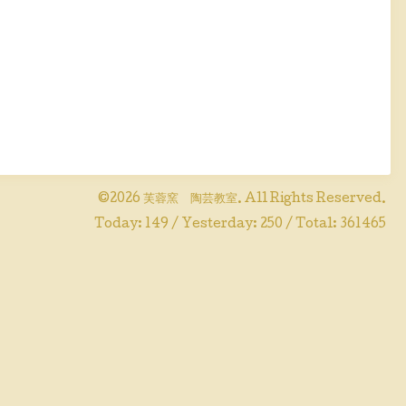
©2026
芙蓉窯 陶芸教室
. All Rights Reserved.
Today:
149
/ Yesterday:
250
/ Total:
361465