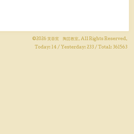
©2026
芙蓉窯 陶芸教室
. All Rights Reserved.
Today:
14
/ Yesterday:
233
/ Total:
361563