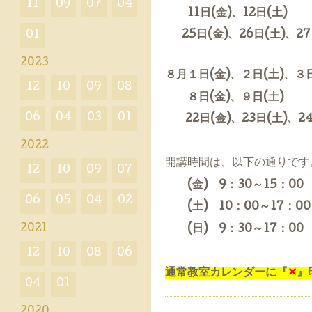
11
09
07
04
11日(金)、12日(土)
01
25日(金)、26日(土)、27
2023
８月１日(金)、２日(土)、３日
12
10
09
08
８日(金)、９日(土)
06
04
03
01
22日(金)、23日(土)、2
2022
開講時間は、以下の通りです
12
10
09
07
(金) 9：30～15：00
06
05
04
02
(土) 10：00～17：00
2021
(日) 9：30～17：00
12
10
08
06
通常教室カレンダーに『
✕
』
04
01
2020