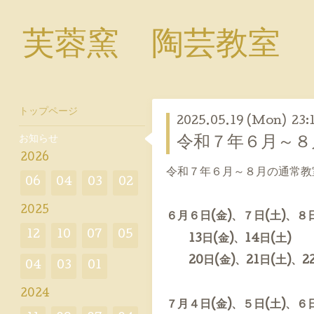
芙蓉窯 陶芸教室
トップページ
2025.05.19 (Mon) 23:
お知らせ
令和７年６月～８
2026
令和７年６月～８月の通常教
06
04
03
02
2025
６月６日(金)、７
日(土)、８日
12
10
07
05
13日(金)、14
日(土)
20日(金)、21日(土)、22
04
03
01
2024
７月４日(金)、５日(土)、６日