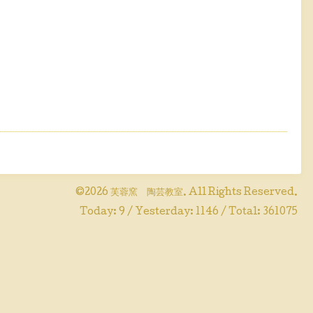
©2026
芙蓉窯 陶芸教室
. All Rights Reserved.
Today:
9
/ Yesterday:
1146
/ Total:
361075