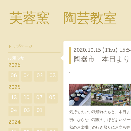
芙蓉窯 陶芸教室
トップページ
2020.10.15 (Thu) 15:5
お知らせ
陶器市 本日より
2026
06
04
03
02
2025
12
10
07
05
04
03
01
気持ちのいい秋晴れのもと、本日よ
密にならない程度の、ほどよいソー
2024
秋のお出掛けの行き帰りにお立ち寄