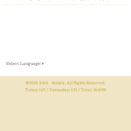
Select Language
▼
©2026
芙蓉窯 陶芸教室
. All Rights Reserved.
Today:
149
/ Yesterday:
233
/ Total:
361698