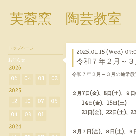
芙蓉窯 陶芸教室
トップページ
2025.01.15 (Wed) 09:
お知らせ
令和７年２月～３
2026
令和７年２月～３月の通常教
06
04
03
02
2025
２月7日(金)、8
日(土)、９日
12
10
07
05
14日(金)、15
日(土)
21日(金)、22日(土)、23
04
03
01
2024
３月７日(金)、８日(土)、９日