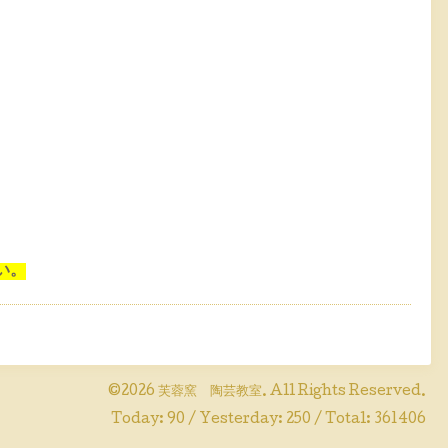
い。
©2026
芙蓉窯 陶芸教室
. All Rights Reserved.
Today:
90
/ Yesterday:
250
/ Total:
361406