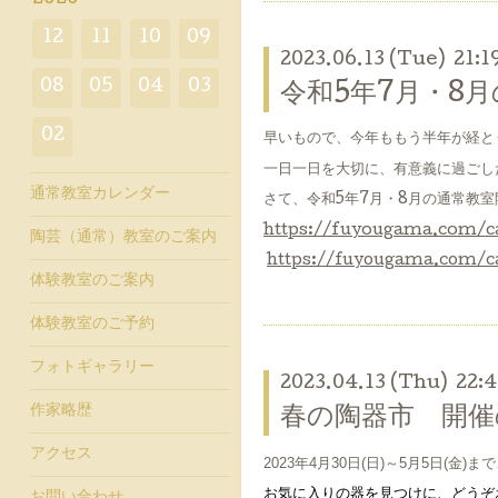
12
11
10
09
2023.06.13 (Tue) 21:1
08
05
04
03
令和5年7月・8
02
早いもので、今年ももう半年が経と
一日一日を大切に、有意義に過ごし
通常教室カレンダー
さて、令和5年7月・8月の通常教
https://fuyougama.com/c
陶芸（通常）教室のご案内
https://fuyougama.com/c
体験教室のご案内
体験教室のご予約
フォトギャラリー
2023.04.13 (Thu) 22:
作家略歴
春の陶器市 開催
アクセス
2023
4
30
(日)
5月5日(金)
年
月
日
～
ま
お気に入りの器を見つけに、どうぞ