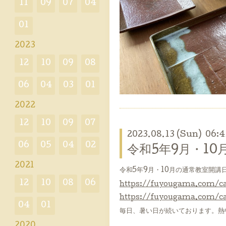
11
09
07
04
01
2023
12
10
09
08
06
04
03
01
2022
12
10
09
07
2023.08.13 (Sun) 06:4
06
05
04
02
令和5年9月・1
2021
令和5年9月・10月の通常教室開
12
10
08
06
https://fuyougama.com/ca
https://fuyougama.com/ca
04
01
毎日、暑い日が続いております。熱
2020